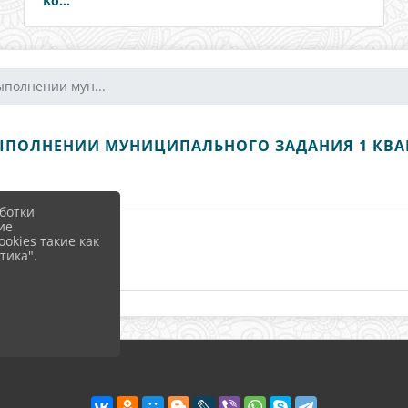
Ко...
ыполнении мун...
ЫПОЛНЕНИИ МУНИЦИПАЛЬНОГО ЗАДАНИЯ 1 КВАР
ботки
ие
okies такие как
тика".