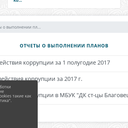
Ко...
ы о выполнении пл...
ОТЧЕТЫ О ВЫПОЛНЕНИИ ПЛАНОВ
ействия коррупции за 1 полугодие 2017
ействия коррупции за 2017 г.
ботки
ие
йствия коррупции в МБУК "ДК ст-цы Благовещ
okies такие как
тика".