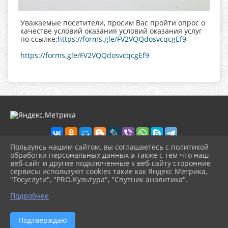
Уважаемые посетители, просим Вас пройти опрос о
качестве условий оказания условий оказания услуг
по ссылке:
https://forms.gle/FV2VQQdosvcqcgEf9
https://forms.gle/FV2VQQdosvcqcgEf9
Пользуясь нашим сайтом, вы соглашаетесь с политикой
обработки персональных данных а также с тем что наш
веб-сайт и другие подключенные к веб-сайту сторонние
2026 г. blagodk.anapa-kult.ru
сервисы используют cookies такие как Яндекс Метрика,
Вход
"Госуслуги", "PRO.Культура", "Спутник аналитика".
Карта сайта
^
Политика обработки персональных данных
Подробнее
Сделано на KubCMS
Разработка и поддержка
Подтверждаю